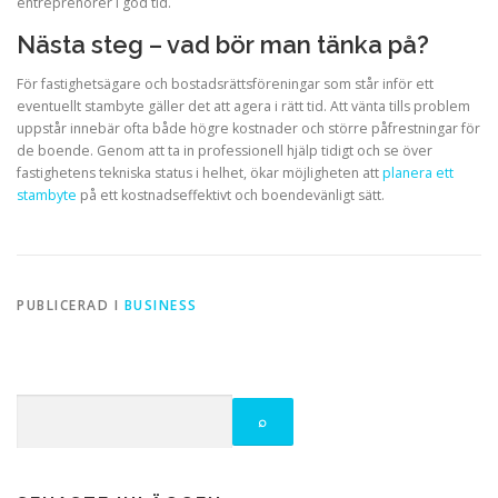
entreprenörer i god tid.
Nästa steg – vad bör man tänka på?
För fastighetsägare och bostadsrättsföreningar som står inför ett
eventuellt stambyte gäller det att agera i rätt tid. Att vänta tills problem
uppstår innebär ofta både högre kostnader och större påfrestningar för
de boende. Genom att ta in professionell hjälp tidigt och se över
fastighetens tekniska status i helhet, ökar möjligheten att
planera ett
stambyte
på ett kostnadseffektivt och boendevänligt sätt.
PUBLICERAD I
BUSINESS