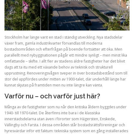
Stockholm har länge varit en stad i ständig utveckling. Nya stadsdelar
växer fram, gamla industrikvarter förvandlas till moderna
bostadsområden och efterfrågan på boende fortsätter att öka. Men
parallellt med nybyggnationen pågår ett mindre synligt – men minst lika
omfattande – skifte. I allt fler av stadens äldre fastigheter har det blivit
dags att ta itu med ett växande behov av teknisk och strukturell
upprustning. Renoveringsvågen sveper in över bostadsbestånd som till
stor del uppfördes under mitten av 1900-talet, där underhåll länge har
kunnat skjutas på framtiden men nu inte längre kan vänta.
Varför nu – och varför just här?
Många av de fastigheter som nu når den kritiska åldern byggdes under
1940- till 1970-talet. De återfinns inte bara i de klassiska
innerstadsdelarna utan även i förorter som Hägersten, Enskede,
Vällingby och Farsta. I dessa områden står bostadsrättsföreningar och
hyresvärdar inför ett faktum: tekniska system som en gång installerades