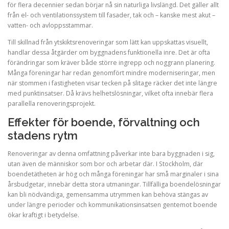
för flera decennier sedan börjar nå sin naturliga livslängd. Det gäller allt
från el- och ventilationssystem till fasader, tak och – kanske mest akut –
vatten- och avloppsstammar.
Till skillnad från ytskiktsrenoveringar som lätt kan uppskattas visuellt,
handlar dessa åtgärder om byggnadens funktionella inre. Det är ofta
förändringar som kräver både större ingrepp och noggrann planering.
Många föreningar har redan genomfört mindre moderniseringar, men
när stommen i fastigheten visar tecken på slitage räcker det inte längre
med punktinsatser. Då krävs helhetslösningar, vilket ofta innebär flera
parallella renoveringsprojekt.
Effekter för boende, förvaltning och
stadens rytm
Renoveringar av denna omfattning påverkar inte bara byggnaden i sig,
utan även de människor som bor och arbetar där. I Stockholm, där
boendetätheten är hög och många föreningar har små marginaler i sina
årsbudgetar, innebär detta stora utmaningar. Tillfälliga boendelösningar
kan bli nödvändiga, gemensamma utrymmen kan behöva stängas av
under längre perioder och kommunikationsinsatsen gentemot boende
ökar kraftigt i betydelse.