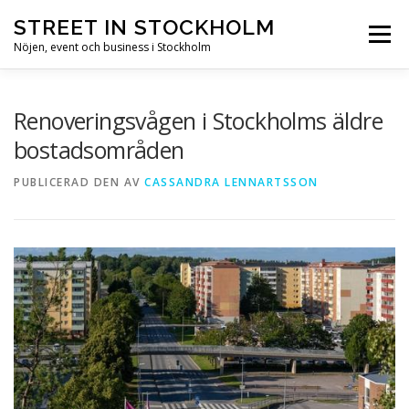
Hoppa till innehåll
STREET IN STOCKHOLM
Meny
Nöjen, event och business i Stockholm
HEM
STOCKHOLM
NÖJEN
EVENT
Renoveringsvågen i Stockholms äldre
bostadsområden
BUSINESS
SEVÄRDHETER
PUBLICERAD DEN
AV
CASSANDRA LENNARTSSON