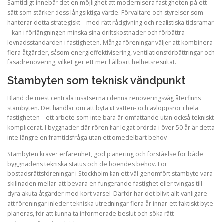
Samtidigt innebär det en möjlighet att modernisera fastigheten på ett
sätt som stärker dess långsiktiga värde. Förvaltare och styrelser som
hanterar detta strategiskt – med rätt rådgivning och realistiska tidsramar
– kan i förlängningen minska sina driftskostnader och förbättra
levnadsstandarden i fastigheten. Många föreningar väljer att kombinera
flera åtgärder, såsom energieffektivisering, ventilationsförbättringar och
fasadrenovering, vilket ger ett mer hållbart helhetsresultat.
Stambyten som teknisk vändpunkt
Bland de mest centrala insatserna i denna renoveringsvåg återfinns
stambyten. Det handlar om att byta ut vatten- och avloppsrör i hela
fastigheten – ett arbete som inte bara är omfattande utan också tekniskt
komplicerat. I byggnader där rören har legat orörda i över 50 år är detta
inte längre en framtidsfråga utan ett omedelbart behov.
Stambyten kräver erfarenhet, god planering och förståelse för både
byggnadens tekniska status och de boendes behov. För
bostadsrättsföreningar i Stockholm kan ett väl genomfört stambyte vara
skillnaden mellan att bevara en fungerande fastighet eller tvingas till
dyra akuta åtgärder med kort varsel. Därför har det blivit allt vanligare
att föreningar inleder tekniska utredningar flera år innan ett faktiskt byte
planeras, för att kunna ta informerade beslut och söka rätt