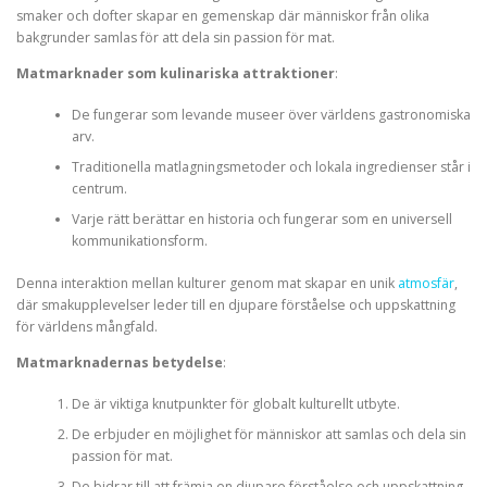
smaker och dofter skapar en gemenskap där människor från olika
bakgrunder samlas för att dela sin passion för mat.
Matmarknader som kulinariska attraktioner
:
De fungerar som levande museer över världens gastronomiska
arv.
Traditionella matlagningsmetoder och lokala ingredienser står i
centrum.
Varje rätt berättar en historia och fungerar som en universell
kommunikationsform.
Denna interaktion mellan kulturer genom mat skapar en unik
atmosfär
,
där smakupplevelser leder till en djupare förståelse och uppskattning
för världens mångfald.
Matmarknadernas betydelse
:
De är viktiga knutpunkter för globalt kulturellt utbyte.
De erbjuder en möjlighet för människor att samlas och dela sin
passion för mat.
De bidrar till att främja en djupare förståelse och uppskattning