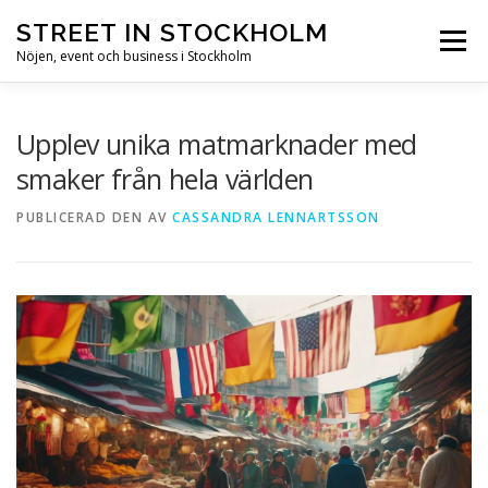
Hoppa till innehåll
STREET IN STOCKHOLM
Meny
Nöjen, event och business i Stockholm
HEM
STOCKHOLM
NÖJEN
EVENT
Upplev unika matmarknader med
smaker från hela världen
BUSINESS
SEVÄRDHETER
PUBLICERAD DEN
AV
CASSANDRA LENNARTSSON