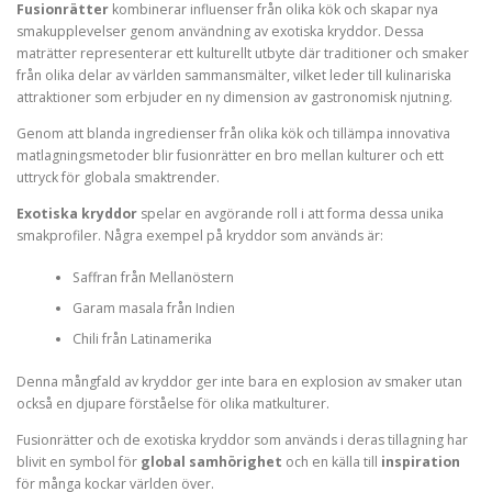
Fusionrätter
kombinerar influenser från olika kök och skapar nya
smakupplevelser genom användning av exotiska kryddor. Dessa
maträtter representerar ett kulturellt utbyte där traditioner och smaker
från olika delar av världen sammansmälter, vilket leder till kulinariska
attraktioner som erbjuder en ny dimension av gastronomisk njutning.
Genom att blanda ingredienser från olika kök och tillämpa innovativa
matlagningsmetoder blir fusionrätter en bro mellan kulturer och ett
uttryck för globala smaktrender.
Exotiska kryddor
spelar en avgörande roll i att forma dessa unika
smakprofiler. Några exempel på kryddor som används är:
Saffran från Mellanöstern
Garam masala från Indien
Chili från Latinamerika
Denna mångfald av kryddor ger inte bara en explosion av smaker utan
också en djupare förståelse för olika matkulturer.
Fusionrätter och de exotiska kryddor som används i deras tillagning har
blivit en symbol för
global samhörighet
och en källa till
inspiration
för många kockar världen över.