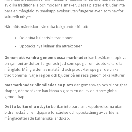
av olika traditionella och moderna smaker. Dessa platser erbjuder inte
bara en mångfald av smakupplevelser utan fungerar även som nav för
kulturellt utbyte.
Här möts människor från olika bakgrunder för att:
Dela sina kulinariska traditioner
Upptäcka nya kulinariska attraktioner
Genom att vandra genom dessa marknader
kan besökare uppleva
en symfoni av dofter, färger och ljud som speglar områdets kulturella
mångfald. Mångfalden av matstånd och produkter speglar de unika
traditionerna i varje region och bjuder på en resa genom olika kulturer.
Matmarknader blir således en plats
där gemenskap och tillhörighet
skapas, där besökare kan känna sig som en del av en större global
gemenskap.
Detta kulturella utbyte
berikar inte bara smakupplevelserna utan
bidrar också till en djupare förståelse och uppskattning av världens
mångfacetterade kulinariska landskap.