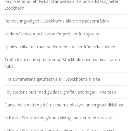
Så planerar du ett lyckat stambyte i äldre bostadsfastigheter i
Stockholm
Renoveringsvågen i Stockholms äldre bostadsområden
Underhåll motor och skrov för problemfria sjöturer
Upplev unika matmarknader med smaker från hela världen
Träffa lokala entreprenörer på Stockholms innovativa startup
hubs
Fira sommarens gatufestivaler i Stockholms hjärta
Följ stadens puls med guidade graffitivandringar i innerstan
Dansa hela natten på Stockholms obskyra undergroundklubbar
Utforska Stockholms gömda vintagebutiker med karaktär
Utforska Stockholms hemliga takterrasser för magiska vyer