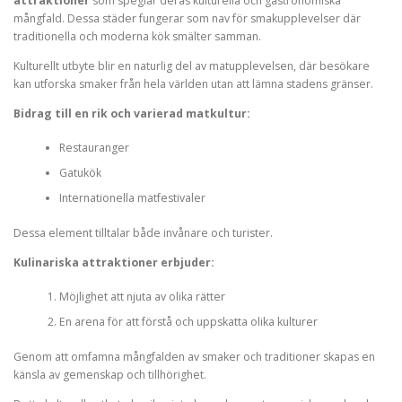
attraktioner
som speglar deras kulturella och gastronomiska
mångfald. Dessa städer fungerar som nav för smakupplevelser där
traditionella och moderna kök smälter samman.
Kulturellt utbyte blir en naturlig del av matupplevelsen, där besökare
kan utforska smaker från hela världen utan att lämna stadens gränser.
Bidrag till en rik och varierad matkultur:
Restauranger
Gatukök
Internationella matfestivaler
Dessa element tilltalar både invånare och turister.
Kulinariska attraktioner erbjuder:
Möjlighet att njuta av olika rätter
En arena för att förstå och uppskatta olika kulturer
Genom att omfamna mångfalden av smaker och traditioner skapas en
känsla av gemenskap och tillhörighet.