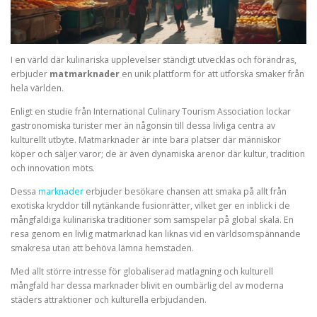
I en värld där kulinariska upplevelser ständigt utvecklas och förändras,
erbjuder
matmarknader
en unik plattform för att utforska smaker från
hela världen.
Enligt en studie från International Culinary Tourism Association lockar
gastronomiska turister mer än någonsin till dessa livliga centra av
kulturellt utbyte. Matmarknader är inte bara platser där människor
köper och säljer varor; de är även dynamiska arenor där kultur, tradition
och innovation möts.
Dessa
marknader
erbjuder besökare chansen att smaka på allt från
exotiska kryddor till nytänkande fusionrätter, vilket ger en inblick i de
mångfaldiga kulinariska traditioner som samspelar på global skala. En
resa genom en livlig matmarknad kan liknas vid en världsomspännande
smakresa utan att behöva lämna hemstaden.
Med allt större intresse för globaliserad matlagning och kulturell
mångfald har dessa marknader blivit en oumbärlig del av moderna
städers attraktioner och kulturella erbjudanden.