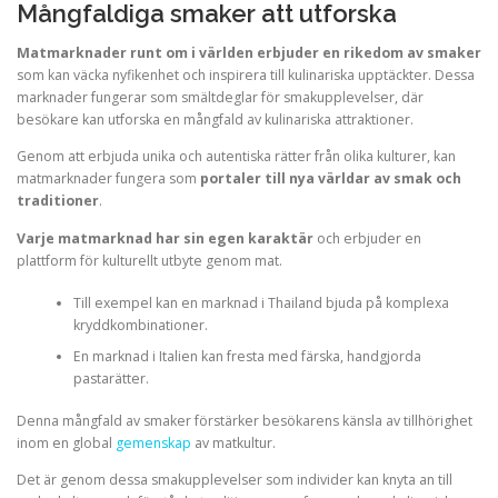
Mångfaldiga smaker att utforska
Matmarknader runt om i världen erbjuder en rikedom av smaker
som kan väcka nyfikenhet och inspirera till kulinariska upptäckter. Dessa
marknader fungerar som smältdeglar för smakupplevelser, där
besökare kan utforska en mångfald av kulinariska attraktioner.
Genom att erbjuda unika och autentiska rätter från olika kulturer, kan
matmarknader fungera som
portaler till nya världar av smak och
traditioner
.
Varje matmarknad har sin egen karaktär
och erbjuder en
plattform för kulturellt utbyte genom mat.
Till exempel kan en marknad i Thailand bjuda på komplexa
kryddkombinationer.
En marknad i Italien kan fresta med färska, handgjorda
pastarätter.
Denna mångfald av smaker förstärker besökarens känsla av tillhörighet
inom en global
gemenskap
av matkultur.
Det är genom dessa smakupplevelser som individer kan knyta an till