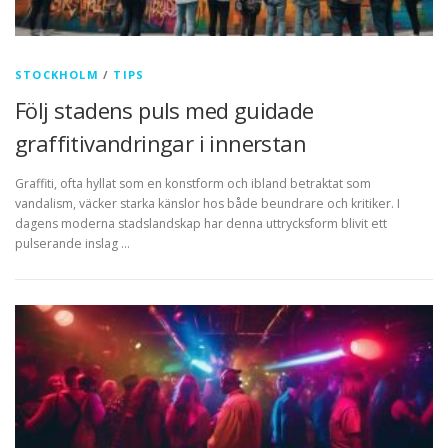
STOCKHOLM
/
TIPS
Följ stadens puls med guidade
graffitivandringar i innerstan
Graffiti, ofta hyllat som en konstform och ibland betraktat som
vandalism, väcker starka känslor hos både beundrare och kritiker. I
dagens moderna stadslandskap har denna uttrycksform blivit ett
pulserande inslag …