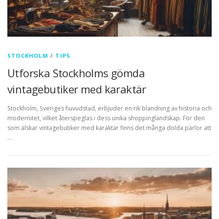
STOCKHOLM
/
TIPS
Utforska Stockholms gömda
vintagebutiker med karaktär
Stockholm, Sveriges huvudstad, erbjuder en rik blandning av historia och
modernitet, vilket återspeglas i dess unika shoppinglandskap. För den
som älskar vintagebutiker med karaktär finns det många dolda pärlor att
…