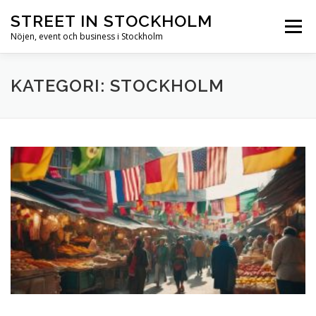
Hoppa till innehåll
STREET IN STOCKHOLM
Meny
Nöjen, event och business i Stockholm
HEM
STOCKHOLM
NÖJEN
EVENT
KATEGORI: STOCKHOLM
BUSINESS
SEVÄRDHETER