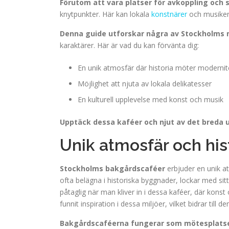
Förutom att vara platser för avkoppling och s
knytpunkter. Här kan lokala
konstnärer
och musiker p
Denna guide utforskar några av Stockholms
karaktärer. Här är vad du kan förvänta dig:
En unik atmosfär där historia möter modernit
Möjlighet att njuta av lokala delikatesser
En kulturell upplevelse med konst och musik
Upptäck dessa kaféer och njut av det breda u
Unik atmosfär och his
Stockholms bakgårdscaféer
erbjuder en unik a
ofta belägna i historiska byggnader, lockar med sitt
påtaglig när man kliver in i dessa kaféer, där ko
funnit inspiration i dessa miljöer, vilket bidrar til
Bakgårdscaféerna fungerar som mötesplats