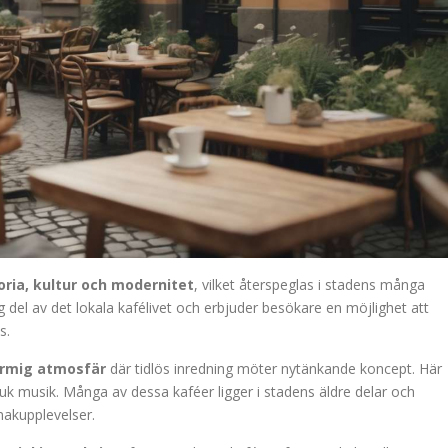
oria, kultur och modernitet
, vilket återspeglas i stadens många
 del av det lokala kafélivet och erbjuder besökare en möjlighet att
s.
armig atmosfär
där tidlös inredning möter nytänkande koncept. Här
uk musik. Många av dessa kaféer ligger i stadens äldre delar och
makupplevelser.