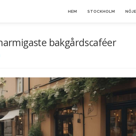
HEM
STOCKHOLM
NÖJ
charmigaste bakgårdscaféer
N