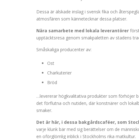
Dessa är älskade inslag i svensk fika och återspegl
atmosfären som kännetecknar dessa platser.
Nära samarbete med lokala leverantörer
först
upptäcktsresa genom smakpaletten av stadens tradi
Småskaliga producenter av:
Ost
Charkuterier
Bröd
…levererar högkvalitativa produkter som förhöjer 
det förflutna och nutiden, där konstnärer och loka
smaker.
Det är här, i dessa bakgårdscaféer, som Stock
varje klunk bär med sig berättelser om de människ
en oförglömlig inblick i Stockholms rika matkultur.