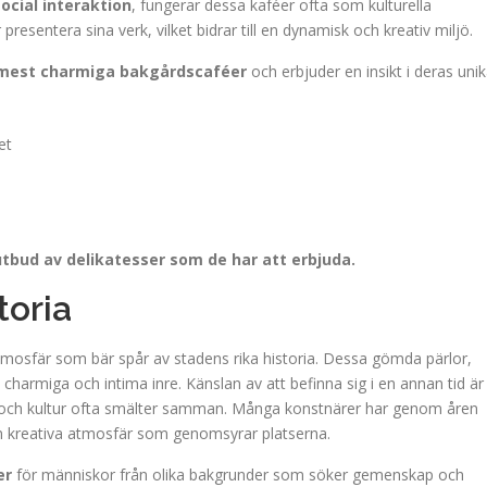
ocial interaktion
, fungerar dessa kaféer ofta som kulturella
resentera sina verk, vilket bidrar till en dynamisk och kreativ miljö.
 mest charmiga bakgårdscaféer
och erbjuder en insikt i deras uni
et
tbud av delikatesser som de har att erbjuda.
toria
tmosfär som bär spår av stadens rika historia. Dessa gömda pärlor,
 charmiga och intima inre. Känslan av att befinna sig i en annan tid är
nst och kultur ofta smälter samman. Många konstnärer har genom åren
l den kreativa atmosfär som genomsyrar platserna.
er
för människor från olika bakgrunder som söker gemenskap och