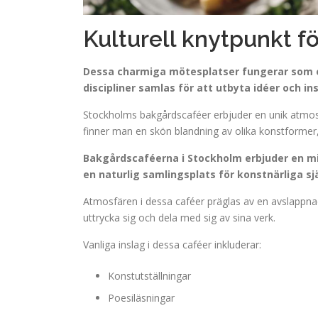
Kulturell knytpunkt f
Dessa charmiga mötesplatser fungerar som en
discipliner samlas för att utbyta idéer och in
Stockholms bakgårdscaféer erbjuder en unik atmosf
finner man en skön blandning av olika konstformer, d
Bakgårdscaféerna i Stockholm erbjuder en milj
en naturlig samlingsplats för konstnärliga sjä
Atmosfären i dessa caféer präglas av en avslappnad
uttrycka sig och dela med sig av sina verk.
Vanliga inslag i dessa caféer inkluderar:
Konstutställningar
Poesiläsningar