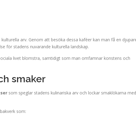
kulturella arv. Genom att besöka dessa kaféer kan man få en djupar
lse för stadens nuvarande kulturella landskap.
sociala livet blomstra, samtidigt som man omfamnar konstens och
och smaker
sser
som speglar stadens kulinariska arv och lockar smaklökarna me
 bakverk som: