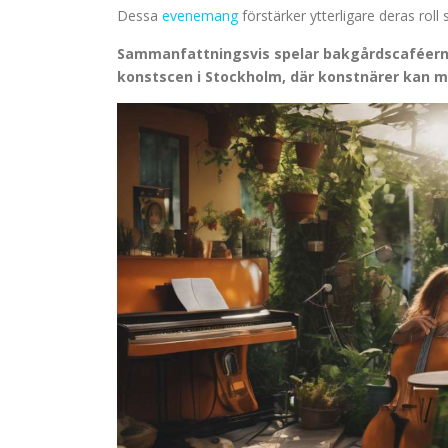
Dessa
evenemang
förstärker ytterligare deras roll 
Sammanfattningsvis spelar bakgårdscaféerna
konstscen i Stockholm, där konstnärer kan mö