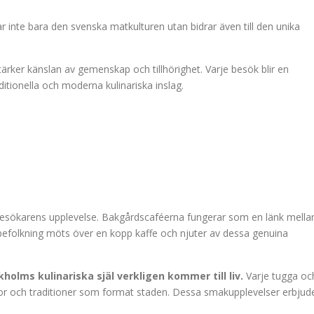
ar inte bara den svenska matkulturen utan bidrar även till den unika
ärker känslan av gemenskap och tillhörighet. Varje besök blir en
tionella och moderna kulinariska inslag.
besökarens upplevelse. Bakgårdscaféerna fungerar som en länk mella
lbefolkning möts över en kopp kaffe och njuter av dessa genuina
holms kulinariska själ verkligen kommer till liv.
Varje tugga oc
or och traditioner som format staden. Dessa smakupplevelser erbjud