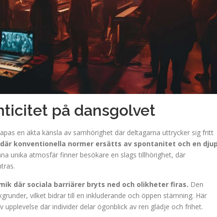
icitet på dansgolvet
as en äkta känsla av samhörighet där deltagarna uttrycker sig fritt
 där konventionella normer ersätts av spontanitet och en dju
unika atmosfär finner besökare en slags tillhörighet, där
tras.
 där sociala barriärer bryts ned och olikheter firas.
Den
grunder, vilket bidrar till en inkluderande och öppen stämning. Här
 upplevelse där individer delar ögonblick av ren glädje och frihet.