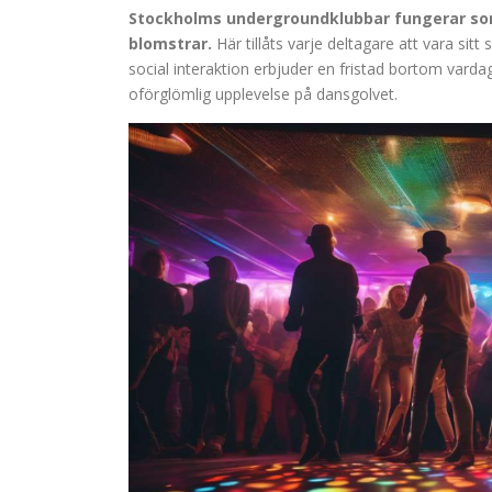
Stockholms undergroundklubbar fungerar som 
blomstrar.
Här tillåts varje deltagare att vara sit
social interaktion erbjuder en fristad bortom vard
oförglömlig upplevelse på dansgolvet.