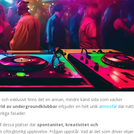
at och exklusivt finns det en annan, mindre känd sida som väcker
rld av undergroundklubbar
erbjuder en helt unik
atmosfär
där nätt
liga fasader.
ll dessa platser där
spontanitet, kreativitet och
 oförglömlig upplevelse. Frågan uppstår: Vad är det som driver viljan