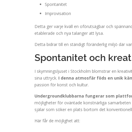
Spontanitet
Improvisation
Detta ger varje kväll en oförutsägbar och spännan
etablerade och nya talanger att lysa.
Detta bidrar till en ständigt föränderlig miljö där v
Spontanitet och kreati
I skymningsljuset i Stockholm blomstrar en kreati
sina uttryck.
I denna atmosfär föds en unik k
passion för konst och kultur.
Undergroundklubbarna fungerar som plattfo
möjligheter för oväntade konstnärliga samarbeten o
själar som söker en plats bortom det konventionell
Här får de möjlighet att: