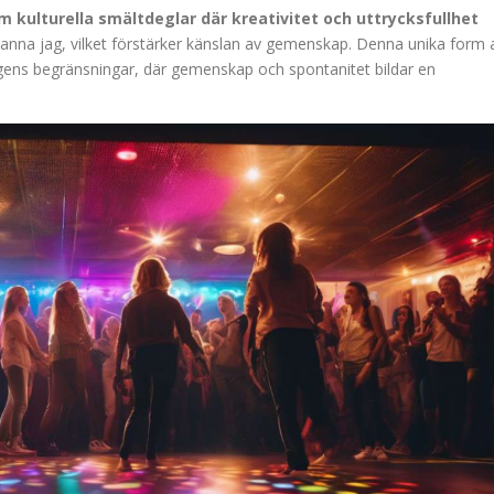
kulturella smältdeglar där kreativitet och uttrycksfullhet
t sanna jag, vilket förstärker känslan av gemenskap. Denna unika form 
agens begränsningar, där gemenskap och spontanitet bildar en