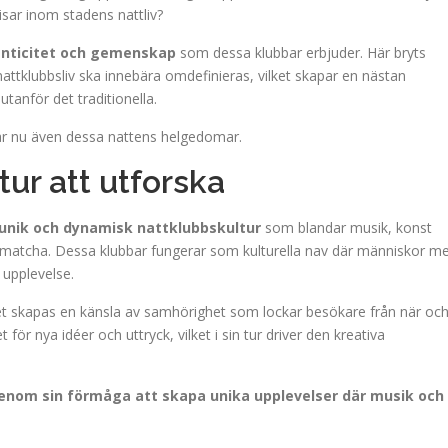
sar inom stadens nattliv?
nticitet och gemenskap
som dessa klubbar erbjuder. Här bryts
attklubbsliv ska innebära omdefinieras, vilket skapar en nästan
tanför det traditionella.
mar nu även dessa nattens helgedomar.
ur att utforska
unik och dynamisk nattklubbskultur
som blandar musik, konst
an matcha. Dessa klubbar fungerar som kulturella nav där människor m
upplevelse.
et skapas en känsla av samhörighet som lockar besökare från när oc
r nya idéer och uttryck, vilket i sin tur driver den kreativa
enom sin förmåga att skapa unika upplevelser där musik och