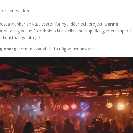
t och innovation.
 dessa klubbar en katalysator för nya idéer och projekt.
Denna
r en viktig del av Stockholms kulturella landskap, där gemenskap och
s konstnärliga uttryck.
ig energi
som är svår att hitta någon annanstans.