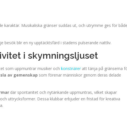
de karaktär. Musikaliska gränser suddas ut, och utrymme ges för båd
arje besök blir en ny upptäcktsfärd i stadens pulserande nattliv.
vitet i skymningsljuset
vitet som uppmuntrar musiker och
konstnärer
att tänja på gränserna f
änsla av gemenskap
som förenar människor genom deras delade
rmar
där spontanitet och nytänkande uppmuntras, vilket skapar
ch uttrycksformer. Dessa klubbar erbjuder en fristad för kreativa
a.