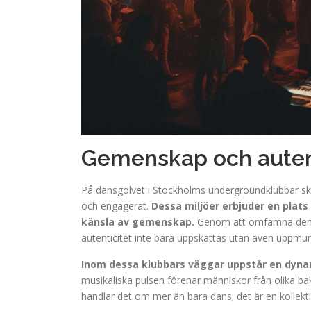
Gemenskap och autent
På dansgolvet i Stockholms undergroundklubbar skap
och engagerat.
Dessa miljöer erbjuder en plats
känsla av gemenskap.
Genom att omfamna denna 
autenticitet inte bara uppskattas utan även uppmun
Inom dessa klubbars väggar uppstår en dynamik
musikaliska pulsen förenar människor från olika bak
handlar det om mer än bara dans; det är en kollektiv