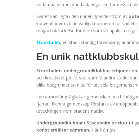
att lämna de mer kända dansgolven för dessa doldi
Svaret kan ligga i den underliggande ström av
aute
konventioner och de vanliga normerna för vad ett n
magnetisk lockelse för dem som vill uppleva något u
Stockholm
, en stad i ständig förvandling, anam
En unik nattklubbskult
Stockholms undergroundklubbar erbjuder en 
och kreativitet på ett sätt som få andra städer k
olika bakgrunder samlas för att dela en gemensam 
I en atmosfär präglad av gemenskap och tillhörigh
fjärran. Denna gemenskap förstärks av en öppenhet fö
utvecklingen inom stadens nattliv.
Undergroundklubbar i Stockholm sticker ut g
konst smälter samman.
Här främjas: