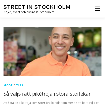
Hoppa till innehåll
STREET IN STOCKHOLM
Meny
Nöjen, event och business i Stockholm
HEM
STOCKHOLM
NÖJEN
EVENT
BUSINESS
SEVÄRDHETER
MODE
/
TIPS
Så väljs rätt pikétröja i stora storlekar
Att hitta en pikétröja som sitter bra handlar om mer än att bara välja en