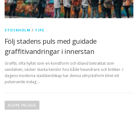
STOCKHOLM
/
TIPS
Följ stadens puls med guidade
graffitivandringar i innerstan
Graffiti, ofta hyllat som en konstform och ibland betraktat som
vandalism, väcker starka känslor hos både beundrare och kritiker. I
dagens moderna stadslandskap har denna uttrycksform blivit ett
pulserande inslag …
Inläggsnavigering
ÄLDRE INLÄGG