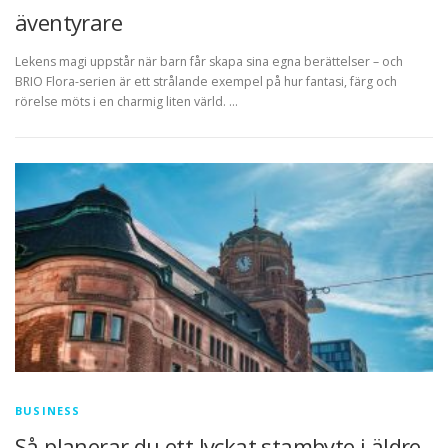
äventyrare
Lekens magi uppstår när barn får skapa sina egna berättelser – och
BRIO Flora-serien är ett strålande exempel på hur fantasi, färg och
rörelse möts i en charmig liten värld. …
BUSINESS
Så planerar du ett lyckat stambyte i äldre