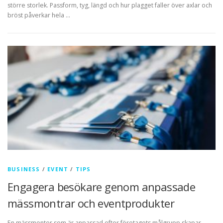
större storlek. Passform, tyg, längd och hur plagget faller över axlar och
bröst påverkar hela …
BUSINESS
/
EVENT
/
TIPS
Engagera besökare genom anpassade
mässmontrar och eventprodukter
En mässmonter som är anpassad efter företagets målgrupp skapar