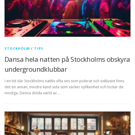
STOCKHOLM
/
TIPS
Dansa hela natten på Stockholms obskyra
undergroundklubbar
I en tid där Stockholms nattliv ofta ses som polerat och exklusivt finns
det en annan, mindre känd sida som väcker nyfikenhet och lockar de
modiga. Denna dolda värld av …