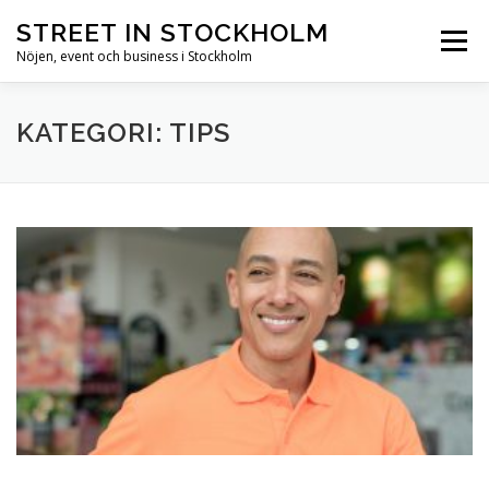
Hoppa till innehåll
STREET IN STOCKHOLM
Meny
Nöjen, event och business i Stockholm
HEM
STOCKHOLM
NÖJEN
EVENT
KATEGORI: TIPS
BUSINESS
SEVÄRDHETER