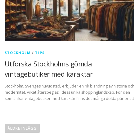
STOCKHOLM
/
TIPS
Utforska Stockholms gömda
vintagebutiker med karaktär
Stockholm, Sveriges huvudstad, erbjuder en rik blandning av historia och
modernitet, vilket återspeglas i dess unika shoppinglandskap. För den
som älskar vintagebutiker med karaktär finns det många dolda pärlor att
…
Inläggsnavigering
ÄLDRE INLÄGG