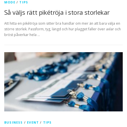
MODE
/
TIPS
Så väljs rätt pikétröja i stora storlekar
Att hitta en pikétröja som sitter bra handlar om mer än att bara välja en
större storlek. Passform, tyg, längd och hur plagget faller över axlar och
bröst påverkar hela …
BUSINESS
/
EVENT
/
TIPS