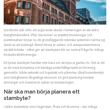
Stockholm står inför ett avgörande skede i hanteringen av sitt äldre
fastighetsbestånd. Efter decennier av ytskiktsrenoveringar och
punktinsatser börjar nu de grundläggande tekniska systemen närma sig
slutet av sin livslängd. Bland dessa är vatten- och avloppsstammarna
särskilt kritiska – vilket gör att stambyten blir en central fråga för många
bostadsrättsföreningar.
Ett lyckat stambyte handlar inte bara om att byta ut gamla rör. Det är ett
av de mest komplexa och känsliga underhållsprojekt en förening
genomför, både tekniskt och logistiskt och påverkar såväl boendemiljö
som fastighetens långsiktiga ekonomi. En god planering minskar
störningar och maximerar nyttan av investeringen.
När ska man börja planera ett
stambyte?
I äldre stadsdelar som Hägersten, Årsta och Bromma – där många