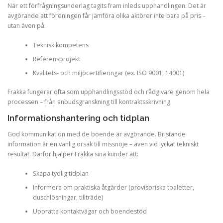
När ett förfrågningsunderlag tagits fram inleds upphandlingen. Det är
avgörande att föreningen får jämföra olika aktörer inte bara på pris –
utan även på:
Teknisk kompetens
Referensprojekt
Kvalitets- och miljöcertifieringar (ex. ISO 9001, 14001)
Frakka fungerar ofta som upphandlingsstöd och rådgivare genom hela
processen – från anbudsgranskning till kontraktsskrivning.
Informationshantering och tidplan
God kommunikation med de boende är avgörande. Bristande
information är en vanlig orsak till missnöje – även vid lyckat tekniskt
resultat. Därför hjälper Frakka sina kunder att:
Skapa tydlig tidplan
Informera om praktiska åtgärder (provisoriska toaletter,
duschlösningar, tillträde)
Upprätta kontaktvägar och boendestöd