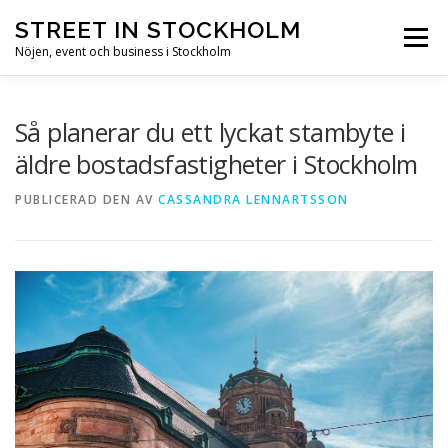
Hoppa till innehåll
STREET IN STOCKHOLM
Meny
Nöjen, event och business i Stockholm
HEM
STOCKHOLM
NÖJEN
EVENT
Så planerar du ett lyckat stambyte i
äldre bostadsfastigheter i Stockholm
BUSINESS
SEVÄRDHETER
PUBLICERAD DEN
AV
CASSANDRA LENNARTSSON