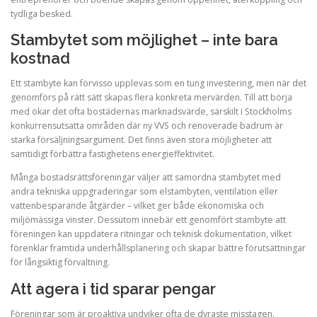
tydliga besked.
Stambytet som möjlighet – inte bara
kostnad
Ett stambyte kan förvisso upplevas som en tung investering, men när det
genomförs på rätt sätt skapas flera konkreta mervärden. Till att börja
med ökar det ofta bostädernas marknadsvärde, särskilt i Stockholms
konkurrensutsatta områden där ny VVS och renoverade badrum är
starka försäljningsargument. Det finns även stora möjligheter att
samtidigt förbättra fastighetens energieffektivitet.
Många bostadsrättsföreningar väljer att samordna stambytet med
andra tekniska uppgraderingar som elstambyten, ventilation eller
vattenbesparande åtgärder – vilket ger både ekonomiska och
miljömässiga vinster. Dessutom innebär ett genomfört stambyte att
föreningen kan uppdatera ritningar och teknisk dokumentation, vilket
förenklar framtida underhållsplanering och skapar bättre förutsättningar
för långsiktig förvaltning.
Att agera i tid sparar pengar
Föreningar som är proaktiva undviker ofta de dyraste misstagen.