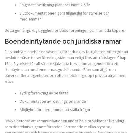
En garantibesiktning planeras inom 2-5 år
Slutdokumentationen görs tillgänglig för styrelse och
medlemmar
Detta ger långsiktig trygghet för både föreningen och framtida köpare.
Boendeinflytande och juridiska ramar
Ett stambyte innebär en väsentlig förändring av fastigheten, vilket gör att
beslutet måste tas av föreningsstämman enligt bostadsrättslagen 9 kap.
15 §. Styrelsen får alltså inte själv fatta beslut om att genomföra ett
stambyte utan medlemmarnas godkännande. Eftersom åtgärden
påverkar flera lägenheter och ofta innebär ingrepp i privata utrymmen,
krävs:
Tydlig förankring av beslutet
Dokumentation av röstningsförfarande
Möjlighet för medlemmar att ställa frågor
Frakka betonar att kommunikationen under hela projektet är lika viktig
som det tekniska genomförandet. Förtroende mellan styrelse,
entreprenörer och boende skapas genom öppenhet, återkoppling och