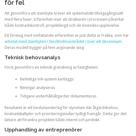
för fel
Att genomföra ett stambyte kräver ett systematiskt tillvägagångssätt
med flera faser. Erfarenhet visar att strukturen i processen påverkar
både kostnadskontroll, projektlängd och de boendes upplevelse.
Ett företag med omfattande erfarenhet av just detta är Frakka, som har
arbetat med stambyten i Stockholmsområdet i över ett decennium
.
Deras modell bygger på fem avgörande steg:
Teknisk behovsanalys
Först genomförs en teknisk granskning av fastigheten:
Befintliga V/A-system kartläggs
Ritningar analyseras
Tidigare underhållsåtgärder dokumenteras
Resultatet är ett beslutsunderlag för styrelsen där åtgärdsbehov,
kostnadskalkyler och prioriteringsnivåer tydligt framgår. Detta gör det
lättare att förankra projektet både internt och juridiskt.
Upphandling av entreprenörer