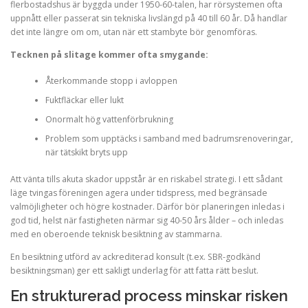
flerbostadshus är byggda under 1950-60-talen, har rörsystemen ofta
uppnått eller passerat sin tekniska livslängd på 40 till 60 år. Då handlar
det inte längre om om, utan när ett stambyte bör genomföras.
Tecknen på slitage kommer ofta smygande:
Återkommande stopp i avloppen
Fuktfläckar eller lukt
Onormalt hög vattenförbrukning
Problem som upptäcks i samband med badrumsrenoveringar,
när tätskikt bryts upp
Att vänta tills akuta skador uppstår är en riskabel strategi. I ett sådant
läge tvingas föreningen agera under tidspress, med begränsade
valmöjligheter och högre kostnader. Därför bör planeringen inledas i
god tid, helst när fastigheten närmar sig 40-50 års ålder – och inledas
med en oberoende teknisk besiktning av stammarna.
En besiktning utförd av ackrediterad konsult (t.ex. SBR-godkänd
besiktningsman) ger ett sakligt underlag för att fatta rätt beslut.
En strukturerad process minskar risken