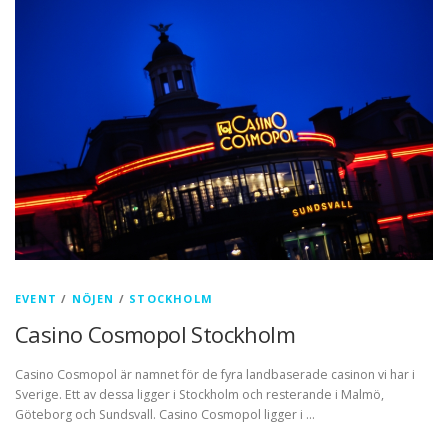
EVENT
/
NÖJEN
/
STOCKHOLM
Casino Cosmopol Stockholm
Casino Cosmopol är namnet för de fyra landbaserade casinon vi har i
Sverige. Ett av dessa ligger i Stockholm och resterande i Malmö,
Göteborg och Sundsvall. Casino Cosmopol ligger i …