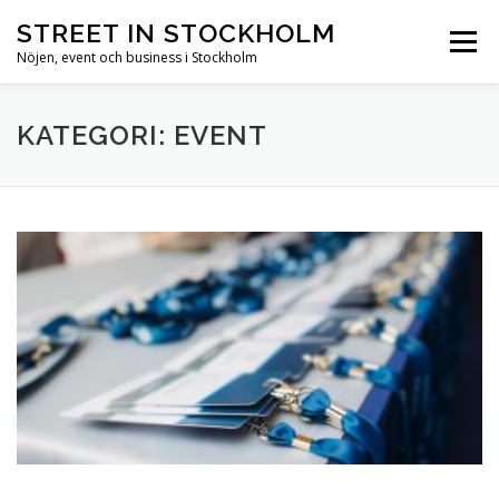
Hoppa till innehåll
STREET IN STOCKHOLM
Meny
Nöjen, event och business i Stockholm
HEM
STOCKHOLM
NÖJEN
EVENT
KATEGORI: EVENT
BUSINESS
SEVÄRDHETER