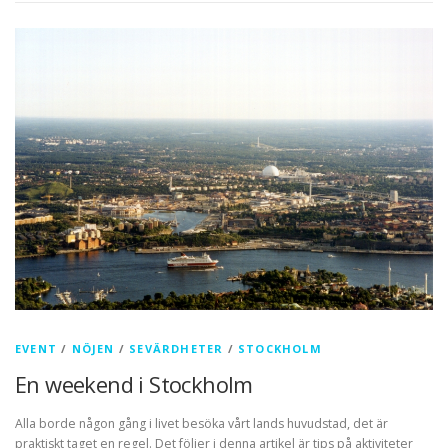
EVENT
/
NÖJEN
/
SEVÄRDHETER
/
STOCKHOLM
En weekend i Stockholm
Alla borde någon gång i livet besöka vårt lands huvudstad, det är
praktiskt taget en regel. Det följer i denna artikel är tips på aktiviteter