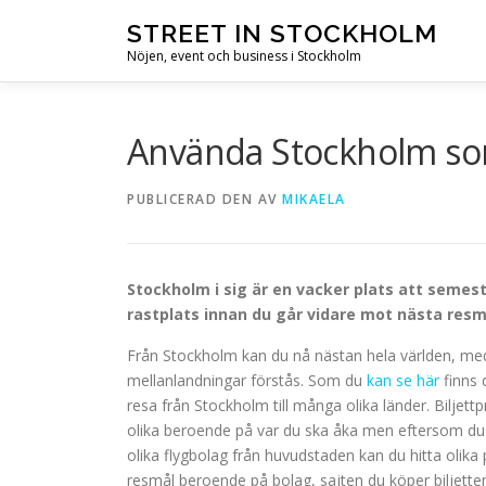
Hoppa till innehåll
STREET IN STOCKHOLM
Nöjen, event och business i Stockholm
Använda Stockholm s
PUBLICERAD DEN
AV
MIKAELA
Stockholm i sig är en vacker plats att seme
rastplats innan du går vidare mot nästa resm
Från Stockholm kan du nå nästan hela världen, me
mellanlandningar förstås. Som du
kan se här
finns 
resa från Stockholm till många olika länder. Biljettpr
olika beroende på var du ska åka men eftersom d
olika flygbolag från huvudstaden kan du hitta olika
resmål beroende på bolag, sajten du köper biljette