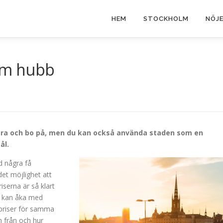
HEM
STOCKHOLM
NÖJ
om hubb
stra och bo på, men du kan också använda staden som en
ål.
d några få
det möjlighet att
iserna är så klart
u kan åka med
 priser för samma
n från och hur