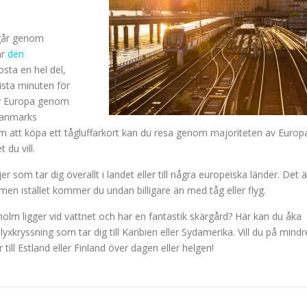
 går genom
är
den
osta en hel del,
 sista minuten för
 av Europa genom
Danmarks
om att köpa ett tågluffarkort kan du resa genom majoriteten av Europ
 du vill.
jer som tar dig överallt i landet eller till några europeiska länder. Det ä
n istället kommer du undan billigare än med tåg eller flyg.
holm ligger vid vattnet och har en fantastik skärgård? Här kan du åka
lyxkryssning som tar dig till Karibien eller Sydamerika. Vill du på mindr
ill Estland eller Finland över dagen eller helgen!