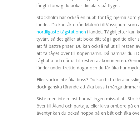
långt i förväg du bokar din plats på flyget.
Stockholm har också en hubb för tåglinjerna som
landet. Du kan åka från Malmö till Vassijaure som 
nordligaste tågstationen
i landet. Tågbiljetter kan k
tyvärr, så det gäller att boka ditt tåg i god tid eller
att få bättre priser. Du kan också nå ut till resten
att ta tåget över till Köpenhamn. Då hamnar du i 
tåghubb och når ut till resten av kontinenten. Gen
länder under trettio dagar och du får åka hur mycket
Eller varför inte åka buss? Du kan hitta flera busslin
dock ganska tärande att åka buss i många timmar me
Siste men inte minst har väl ingen missat att Stock
över till Åland och partaja, eller kliva ombord på en 
äventyr kan du också hoppa på en båt och åka över t