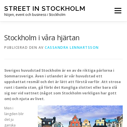
Hoppa till innehåll
STREET IN STOCKHOLM
Meny
Nöjen, event och business i Stockholm
HEM
STOCKHOLM
NÖJEN
EVENT
Stockholm i våra hjärtan
PUBLICERAD DEN
AV
CASSANDRA LENNARTSSON
BUSINESS
SEVÄRDHETER
Sveriges huvudstad Stockholm är en av de riktiga pärlorna i
Sommarsverige. Även i utlandet är vår huvudstad ett
uppskattat resmål och det är lätt att förstå varför. Att strosa
runt i Gamla stan, gå förbi det Kungliga slottet eller bara slå
sig ner vid vattnet (något som Stockholm verkligen har gott
om) och njuta av livet.
Men i
längden blir
det ju
ganska