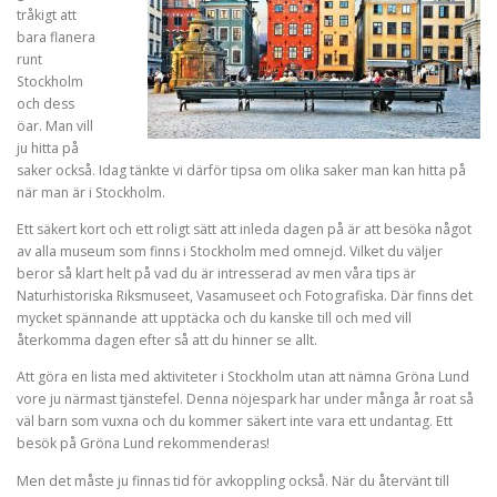
tråkigt att
bara flanera
runt
Stockholm
och dess
öar. Man vill
ju hitta på
saker också. Idag tänkte vi därför tipsa om olika saker man kan hitta på
när man är i Stockholm.
Ett säkert kort och ett roligt sätt att inleda dagen på är att besöka något
av alla museum som finns i Stockholm med omnejd. Vilket du väljer
beror så klart helt på vad du är intresserad av men våra tips är
Naturhistoriska Riksmuseet, Vasamuseet och Fotografiska. Där finns det
mycket spännande att upptäcka och du kanske till och med vill
återkomma dagen efter så att du hinner se allt.
Att göra en lista med aktiviteter i Stockholm utan att nämna Gröna Lund
vore ju närmast tjänstefel. Denna nöjespark har under många år roat så
väl barn som vuxna och du kommer säkert inte vara ett undantag. Ett
besök på Gröna Lund rekommenderas!
Men det måste ju finnas tid för avkoppling också. När du återvänt till