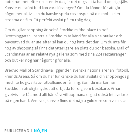
hotellrummet efter en intensiv dag är det dags att ta hand om sig själv.
Kanske ett skönt bad kan vara lösningen? Om du känner för att göra
något mer aktivt kan du kanske spela casinospel på din mobil eller
streama en film. Ett perfekt avslut på en rolig dag.
Om du gillar shopping är också Stockholm ”the place to be”.
Drottninggatan i centrala Stockholm är känd för alla sina butiker och
oavsett vad du är ute efter så kan du nog hitta det där. Om du inte får
nog av shopping så finns det ytterligare en plats du bör besöka. Mall of
Scandinavia är en relativt nya galleria som med sina 224 restauranger
och butiker nog har någonting för alla.
Bredvid Mall of Scandinavia ligger den svenska nationalarenan i fotboll,
Friends Arena. Så om du har tur kanske du kan avsluta din shoppingdag
med lite högkvalitativ fotbollsunderhållning. Som du märker har
Stockholm otroligt mycket att erbjuda för dig som besökare. Vi har
givetvis inte fått med allt här så vi vill uppmana dig att också leta vidare
på egen hand. Vem vet, kanske finns det några guldkorn som vi missat.
PUBLICERAD I
NÖJEN