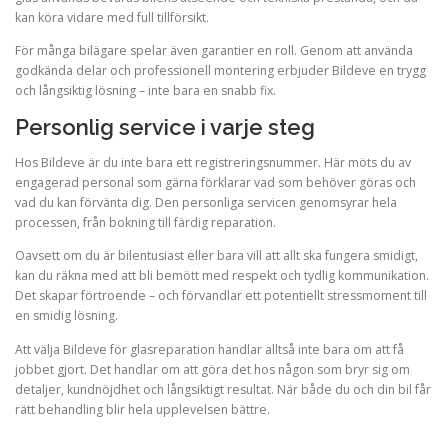
kan köra vidare med full tillförsikt.
För många bilägare spelar även garantier en roll. Genom att använda
godkända delar och professionell montering erbjuder Bildeve en trygg
och långsiktig lösning – inte bara en snabb fix.
Personlig service i varje steg
Hos Bildeve är du inte bara ett registreringsnummer. Här möts du av
engagerad personal som gärna förklarar vad som behöver göras och
vad du kan förvänta dig. Den personliga servicen genomsyrar hela
processen, från bokning till färdig reparation.
Oavsett om du är bilentusiast eller bara vill att allt ska fungera smidigt,
kan du räkna med att bli bemött med respekt och tydlig kommunikation.
Det skapar förtroende – och förvandlar ett potentiellt stressmoment till
en smidig lösning.
Att välja Bildeve för glasreparation handlar alltså inte bara om att få
jobbet gjort. Det handlar om att göra det hos någon som bryr sig om
detaljer, kundnöjdhet och långsiktigt resultat. När både du och din bil får
rätt behandling blir hela upplevelsen bättre.