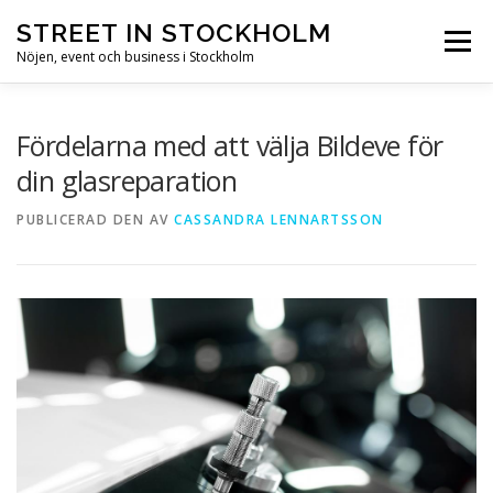
Hoppa till innehåll
STREET IN STOCKHOLM
Meny
Nöjen, event och business i Stockholm
HEM
STOCKHOLM
NÖJEN
EVENT
Fördelarna med att välja Bildeve för
din glasreparation
BUSINESS
SEVÄRDHETER
PUBLICERAD DEN
AV
CASSANDRA LENNARTSSON