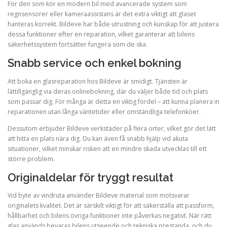
För den som kör en modern bil med avancerade system som
regnsensorer eller kameraassistans är det extra viktigt att glaset
hanteras korrekt. Bildeve har både utrustning och kunskap för att justera
dessa funktioner efter en reparation, vilket garanterar att bilens
säkerhetssystem fortsätter fungera som de ska.
Snabb service och enkel bokning
Att boka en glasreparation hos Bildeve är smidigt. Tjänsten är
lättillgänglig via deras onlinebokning, där du väljer både tid och plats
som passar dig. För många är detta en viktig fördel – att kunna planera in
reparationen utan långa väntetider eller omständliga telefonköer.
Dessutom erbjuder Bildeve verkstäder på flera orter, vilket gör det lätt
att hitta en plats nära dig. Du kan även få snabb hjälp vid akuta
situationer, vilket minskar risken att en mindre skada utvecklas till ett
större problem.
Originaldelar för tryggt resultat
Vid byte av vindruta använder Bildeve material som motsvarar
originalets kvalitet. Det är särskilt viktigt för att säkerställa att passform,
hållbarhet och bilens övriga funktioner inte påverkas negativt. När rätt
glas används bevaras bilens utseende och tekniska prestanda, och du