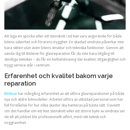
Att laga en spricka eller ett stenskott i tid kan vara avgörande för både
bilens säkerhet och förarens trygghet. En skadad vindruta påverkar inte
bara sikten utan även bilens struktur och tekniska funktioner. Genom att
vända dig till Bildeve för glasreparation får du inte bara tillgång till
skickliga tekniker – du får en helhetslösning där kvalitet, tillgänglighet och
trygg service står i centrum.
Erfarenhet och kvalitet bakom varje
reparation
Bildeve
har mångårig erfarenhet av att utföra glasreparationer på både
nya och äldre bilmodeller. Arbetet utförs av utbildad personal som har
full förståelse för hur olika skador ska hanteras på bästa sätt. Oavsett
om det handlar om ett litet stenskott eller ett större byte av vindruta ser
de till att jobbet blir professionellt utfört, med rätt teknik och
noggrannhet.