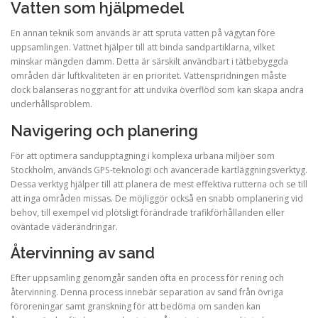
Vatten som hjälpmedel
En annan teknik som används är att spruta vatten på vägytan före
uppsamlingen. Vattnet hjälper till att binda sandpartiklarna, vilket
minskar mängden damm. Detta är särskilt användbart i tätbebyggda
områden där luftkvaliteten är en prioritet. Vattenspridningen måste
dock balanseras noggrant för att undvika överflöd som kan skapa andra
underhållsproblem.
Navigering och planering
För att optimera sandupptagning i komplexa urbana miljöer som
Stockholm, används GPS-teknologi och avancerade kartläggningsverktyg.
Dessa verktyg hjälper till att planera de mest effektiva rutterna och se till
att inga områden missas. De möjliggör också en snabb omplanering vid
behov, till exempel vid plötsligt förändrade trafikförhållanden eller
oväntade väderändringar.
Återvinning av sand
Efter uppsamling genomgår sanden ofta en process för rening och
återvinning. Denna process innebär separation av sand från övriga
föroreningar samt granskning för att bedöma om sanden kan