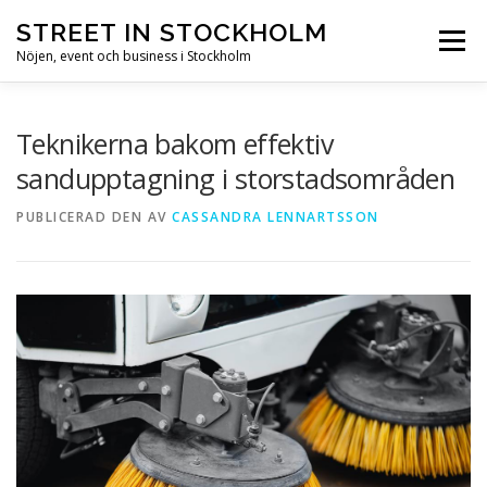
Hoppa till innehåll
STREET IN STOCKHOLM
Meny
Nöjen, event och business i Stockholm
HEM
STOCKHOLM
NÖJEN
EVENT
Teknikerna bakom effektiv
sandupptagning i storstadsområden
BUSINESS
SEVÄRDHETER
PUBLICERAD DEN
AV
CASSANDRA LENNARTSSON